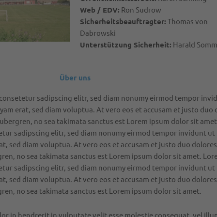
Web / EDV:
Ron Sudrow
Sicherheitsbeauftragter:
Thomas von
Dabrowski
Unterstützung Sicherheit:
Harald Somm
Über uns
consetetur sadipscing elitr, sed diam nonumy eirmod tempor invi
yam erat, sed diam voluptua. At vero eos et accusam et justo duo 
 gubergren, no sea takimata sanctus est Lorem ipsum dolor sit ame
etur sadipscing elitr, sed diam nonumy eirmod tempor invidunt ut
t, sed diam voluptua. At vero eos et accusam et justo duo dolores
gren, no sea takimata sanctus est Lorem ipsum dolor sit amet. Lo
etur sadipscing elitr, sed diam nonumy eirmod tempor invidunt ut
t, sed diam voluptua. At vero eos et accusam et justo duo dolores
gren, no sea takimata sanctus est Lorem ipsum dolor sit amet.
or in hendrerit in vulputate velit esse molestie consequat, vel ill