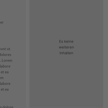
er
Es keine
weiteren
dunt ut
Inhalten
dolores
t. Lorem
 labore
 et ea
rem
 labore
 et ea
um dolore