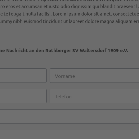
 vero eros et accumsan et iusto odio dignissim qui blandit praesent
re te feugait nulla facilisi. Lorem ipsum dolor sit amet, consectetue
onummy nibh euismod tincidunt ut laoreet dolore magna aliquam er
ine Nachricht an den Rothberger SV Waltersdorf 1909 e.V.
Vorname
Telefon