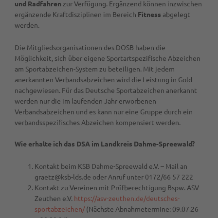
und Radfahren
zur Verfügung. Ergänzend können inzwischen
ergänzende Kraftdisziplinen im Bereich
Fitness
abgelegt
werden.
Die Mitgliedsorganisationen des DOSB haben die
Möglichkeit, sich über eigene Sportartspezifische Abzeichen
am Sportabzeichen-System zu beteiligen. Mit jedem
anerkannten Verbandsabzeichen wird die Leistung in Gold
nachgewiesen. Für das Deutsche Sportabzeichen anerkannt
werden nur die im laufenden Jahr erworbenen
Verbandsabzeichen und es kann nur eine Gruppe durch ein
verbandsspezifisches Abzeichen kompensiert werden.
Wie erhalte ich das DSA im Landkreis Dahme-Spreewald?
Kontakt beim KSB Dahme-Spreewald e.V. – Mail an
graetz@ksb-lds.de oder Anruf unter 0172/66 57 222
Kontakt zu Vereinen mit Prüfberechtigung Bspw. ASV
Zeuthen e.V.
https://asv-zeuthen.de/deutsches-
sportabzeichen/
(Nächste Abnahmetermine: 09.07.26