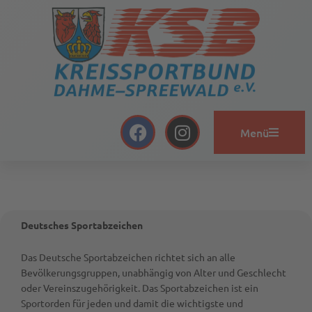
Zum
Inhalt
springen
F
I
Menü
a
n
c
s
e
t
b
a
o
g
o
r
Deutsches Sportabzeichen
k
a
Das Deutsche Sportabzeichen richtet sich an alle
m
Bevölkerungsgruppen, unabhängig von Alter und Geschlecht
oder Vereinszugehörigkeit. Das Sportabzeichen ist ein
Sportorden für jeden und damit die wichtigste und