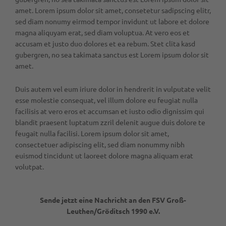
amet. Lorem ipsum dolor sit amet, consetetur sadipscing elitr,
sed diam nonumy eirmod tempor invidunt ut labore et dolore
magna aliquyam erat, sed diam voluptua. At vero eos et
accusam et justo duo dolores et ea rebum. Stet clita kasd
gubergren, no sea takimata sanctus est Lorem ipsum dolor sit
amet.
Duis autem vel eum iriure dolor in hendrerit in vulputate velit
esse molestie consequat, vel illum dolore eu feugiat nulla
facilisis at vero eros et accumsan et iusto odio dignissim qui
blandit praesent luptatum zzril delenit augue duis dolore te
feugait nulla facilisi. Lorem ipsum dolor sit amet,
consectetuer adipiscing elit, sed diam nonummy nibh
euismod tincidunt ut laoreet dolore magna aliquam erat
volutpat.
Sende jetzt eine Nachricht an den
FSV Groß-
Leuthen/Gröditsch 1990 e.V.