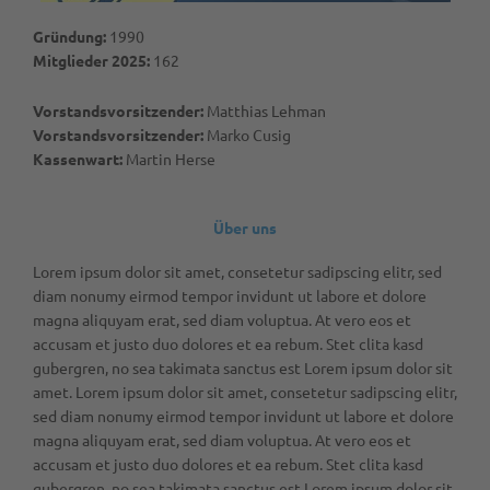
Gründung:
1990
Mitglieder 2025:
162
Vorstandsvorsitzender:
Matthias Lehman
Vorstandsvorsitzender:
Marko Cusig
Kassenwart:
Martin Herse
Über uns
Lorem ipsum dolor sit amet, consetetur sadipscing elitr, sed
diam nonumy eirmod tempor invidunt ut labore et dolore
magna aliquyam erat, sed diam voluptua. At vero eos et
accusam et justo duo dolores et ea rebum. Stet clita kasd
gubergren, no sea takimata sanctus est Lorem ipsum dolor sit
amet. Lorem ipsum dolor sit amet, consetetur sadipscing elitr,
sed diam nonumy eirmod tempor invidunt ut labore et dolore
magna aliquyam erat, sed diam voluptua. At vero eos et
accusam et justo duo dolores et ea rebum. Stet clita kasd
gubergren, no sea takimata sanctus est Lorem ipsum dolor sit