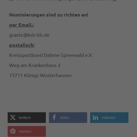
Nominierungen sind zu richten an!
per Email.:
graetz@ksb-lds.de
postalisch:
Kreissportbund Dahme-Spreewald e.V.
Weg am Krankenhaus 2
15711 Königs Wusterhausen
twittern
teilen
mitteilen
merken